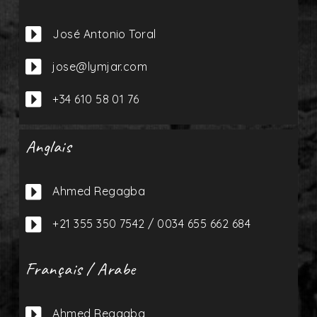

José Antonio Toral

jose@lymjar.com

+34 610 58 01 76
Anglais

Ahmed Regagba

+21 355 350 7542 / 0034 655 662 684
Français / Arabe

Ahmed Regagba