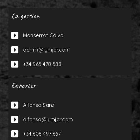
La gestion

Monserrat Calvo

admin@lymjar.com

+34 965 478 588
Exporter

Alfonso Sanz

alfonso@lymjar.com

+34 608 497 667