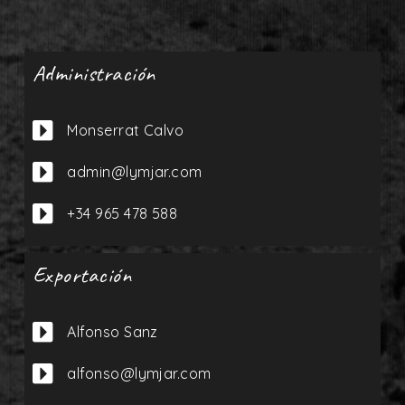
Administración

Monserrat Calvo

admin@lymjar.com

+34 965 478 588
Exportación

Alfonso Sanz

alfonso@lymjar.com