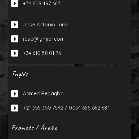

+34 608 497 667

José Antonio Toral

jose@lymjar.com

+34 610 58 01 76
Inglés

Ahmed Regagba

+21 355 350 7542 / 0034 655 662 684
Francés / Árabe