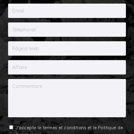
J'accepte le
termes et conditions
et le
Politique de
confidentialité