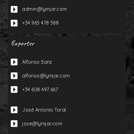

+34 965 478 588
Exporter

Alfonso Sanz

alfonso@lymjar.com

+34 608 497 667

José Antonio Toral

jose@lymjar.com

+34 610 58 01 76