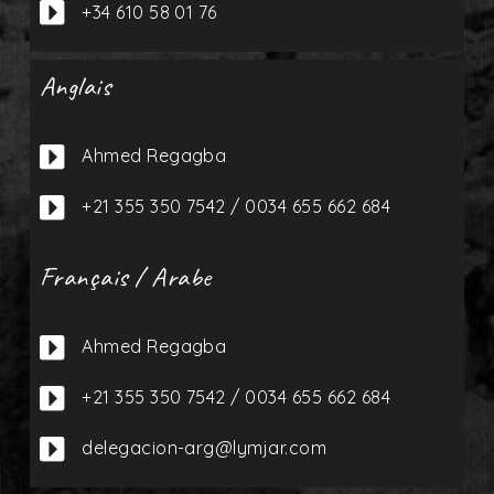
Anglais

Ahmed Regagba

+21 355 350 7542 / 0034 655 662 684
Français / Arabe

Ahmed Regagba

+21 355 350 7542 / 0034 655 662 684

delegacion-arg@lymjar.com
Prenez contact avec nous