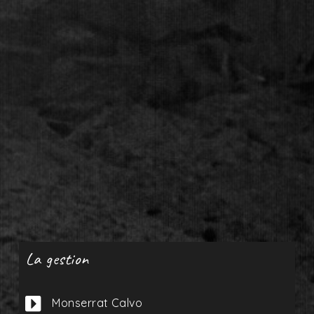
La gestion

Monserrat Calvo

admin@lymjar.com