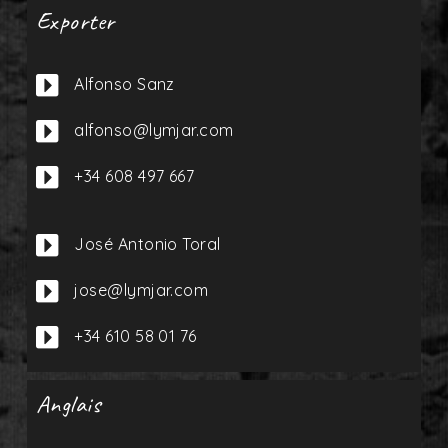
Exporter

Alfonso Sanz

alfonso@lymjar.com

+34 608 497 667

José Antonio Toral

jose@lymjar.com

+34 610 58 01 76
Anglais