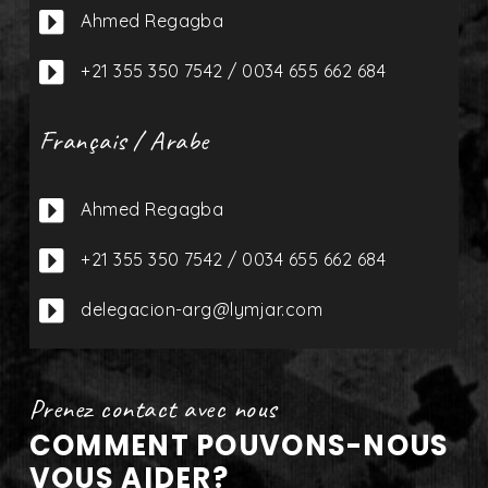

Ahmed Regagba

+21 355 350 7542 / 0034 655 662 684
Français / Arabe

Ahmed Regagba

+21 355 350 7542 / 0034 655 662 684

delegacion-arg@lymjar.com
Prenez contact avec nous
COMMENT POUVONS-NOUS
VOUS AIDER?