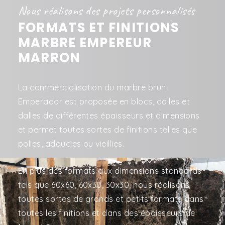
Nous réalisons des projets personnalisés
FORMATS ET FINITIONS
MARBRE EMPEREUR
MARRON
La commercialisation du marbre brun
Emperador est proposée en blocs, dalles et
dalles de différentes épaisseurs et dimensions
et permet toutes sortes de finitions telles que
polies, adoucies ou vieillies.
En plus des formats aux dimensions standards
tels que 60x60, 60x30, 30x30, nous réalisons
toutes sortes de grands et petits formats dans
toutes les finitions et dans des épaisseurs de