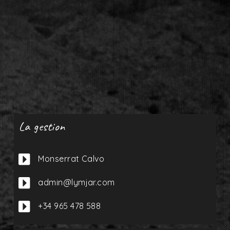
La gestion

Monserrat Calvo

admin@lymjar.com

+34 965 478 588