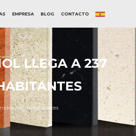
AS
EMPRESA
BLOG
CONTACTO
OL LLEGA A 237
HABITANTES
rados por mil habitantes