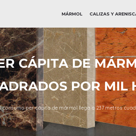
MÁRMOL
CALIZAS Y ARENISC
R CÁPITA DE MÁRM
ADRADOS POR MIL 
l consumo per cápita de mármol llega a 237 metros cuad