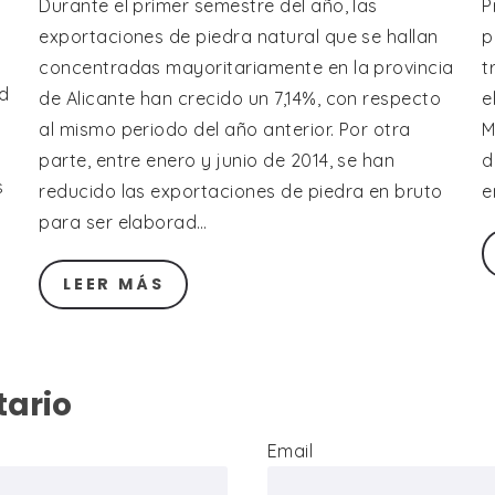
Durante el primer semestre del año, las
P
exportaciones de piedra natural que se hallan
p
o
concentradas mayoritariamente en la provincia
t
d
de Alicante han crecido un 7,14%, con respecto
e
al mismo periodo del año anterior. Por otra
M
parte, entre enero y junio de 2014, se han
d
s
reducido las exportaciones de piedra en bruto
e
para ser elaborad…
LEER MÁS
tario
Email