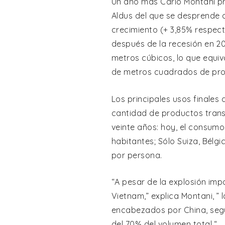
Un año más Carlo Montani pr
Aldus del que se desprende q
crecimiento (+ 3,85% respect
después de la recesión en 20
metros cúbicos, lo que equiv
de metros cuadrados de prod
Los principales usos finales 
cantidad de productos trans
veinte años: hoy, el consum
habitantes; Sólo Suiza, Bélg
por persona.
“A pesar de la explosión imp
Vietnam,” explica Montani, 
encabezados por China, segui
del 70% del volumen total “.