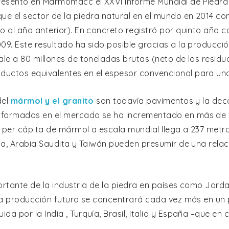
esentó en Marmomacc el XXVI Informe Mundial de Piedra e
ue el sector de la piedra natural en el mundo en 2014 co
o al año anterior). En concreto registró por quinto año
09. Este resultado ha sido posible gracias a la producci
ale a 80 millones de toneladas brutas (neto de los residuo
uctos equivalentes en el espesor convencional para un
del
mármol y el granito
son todavía pavimentos y la deco
formados en el mercado se ha incrementado en más de tr
o per cápita de mármol a escala mundial llega a 237 met
ica, Arabia Saudita y Taiwán pueden presumir de una rel
ortante de la industria de la piedra en países como Jord
” la producción futura se concentrará cada vez más en un
da por la India , Turquía, Brasil, Italia y España –que e