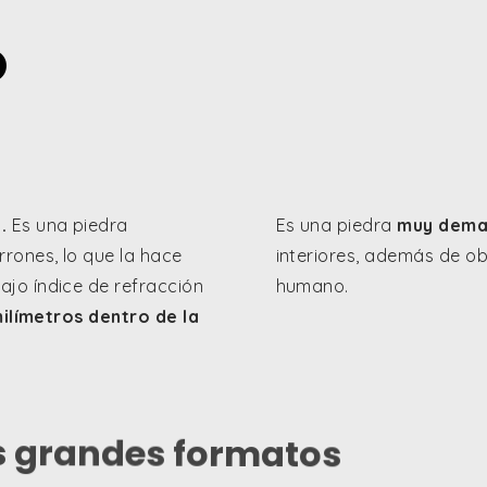
O
.
Es una piedra
Es una piedra
muy dem
rones, lo que la hace
interiores, además de o
jo índice de refracción
humano.
milímetros dentro de la
s grandes formatos