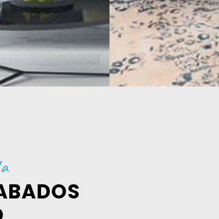
da
ABADOS
O