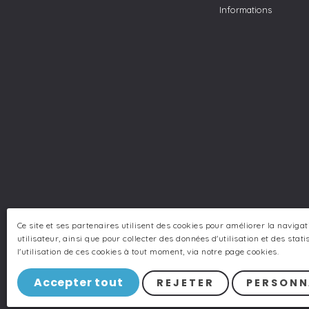
Informations
Ce site et ses partenaires utilisent des cookies pour améliorer la naviga
utilisateur, ainsi que pour collecter des données d'utilisation et des sta
l'utilisation de ces cookies à tout moment, via notre page cookies.
© 2026 Lymjar · Creado con
Vendomia
.
Accepter tout
REJETER
PERSONN