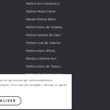
Marbre brun empereur
Marbre Moka Crème
Macael Marbre Blanc
Marbre blanc de Volakas
Marbre calcaire de Capri
Marbre rose de Valence
Marbre blanc d'Ibiza
Bambou Marbre Noir
Marbre blanc de Thasos
Marbre de Valence crème
tion et personnaliser votre expérience
Marbre Zarci Gris
tistiques. Vous pouvez accepter, refuser ou gérer
ALISER